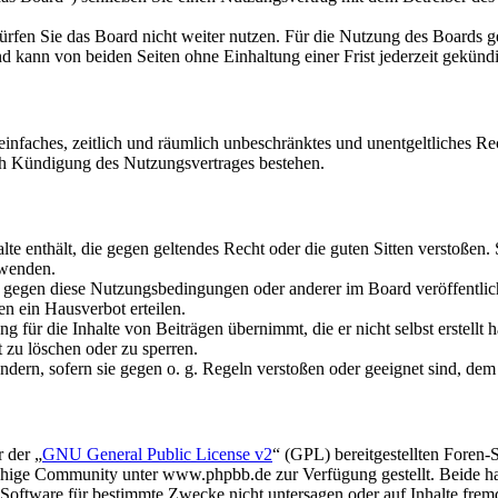
rfen Sie das Board nicht weiter nutzen. Für die Nutzung des Boards gel
 kann von beiden Seiten ohne Einhaltung einer Frist jederzeit gekünd
n einfaches, zeitlich und räumlich unbeschränktes und unentgeltliches 
ch Kündigung des Nutzungsvertrages bestehen.
alte enthält, die gegen geltendes Recht oder die guten Sitten verstoßen.
rwenden.
n gegen diese Nutzungsbedingungen oder anderer im Board veröffentli
n ein Hausverbot erteilen.
 für die Inhalte von Beiträgen übernimmt, die er nicht selbst erstellt 
t zu löschen oder zu sperren.
ändern, sofern sie gegen o. g. Regeln verstoßen oder geeignet sind, de
 der „
GNU General Public License v2
“ (GPL) bereitgestellten Fore
hige Community unter www.phpbb.de zur Verfügung gestellt. Beide hab
oftware für bestimmte Zwecke nicht untersagen oder auf Inhalte frem