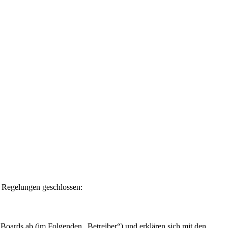
n Regelungen geschlossen:
Boards ab (im Folgenden „Betreiber“) und erklären sich mit den