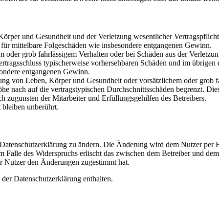
rper und Gesundheit und der Verletzung wesentlicher Vertragspflichten
ch für mittelbare Folgeschäden wie insbesondere entgangenen Gewinn.
em oder grob fahrlässigem Verhalten oder bei Schäden aus der Verletz
i Vertragsschluss typischerweise vorhersehbaren Schäden und im übrigen
besondere entgangenen Gewinn.
ng von Leben, Körper und Gesundheit oder vorsätzlichem oder grob fah
e nach auf die vertragstypischen Durchschnittsschäden begrenzt. Dies
h zugunsten der Mitarbeiter und Erfüllungsgehilfen des Betreibers.
bleiben unberührt.
e Datenschutzerklärung zu ändern. Die Änderung wird dem Nutzer per E-
m Falle des Widerspruchs erlischt das zwischen dem Betreiber und dem 
er Nutzer den Änderungen zugestimmt hat.
 der Datenschutzerklärung enthalten.