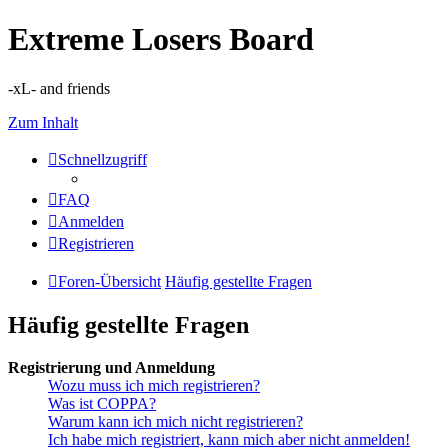
Extreme Losers Board
-xL- and friends
Zum Inhalt
Schnellzugriff
FAQ
Anmelden
Registrieren
Foren-Übersicht
Häufig gestellte Fragen
Häufig gestellte Fragen
Registrierung und Anmeldung
Wozu muss ich mich registrieren?
Was ist COPPA?
Warum kann ich mich nicht registrieren?
Ich habe mich registriert, kann mich aber nicht anmelden!