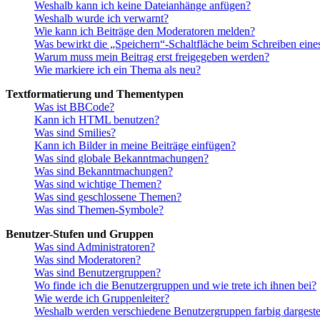
Weshalb kann ich keine Dateianhänge anfügen?
Weshalb wurde ich verwarnt?
Wie kann ich Beiträge den Moderatoren melden?
Was bewirkt die „Speichern“-Schaltfläche beim Schreiben eine
Warum muss mein Beitrag erst freigegeben werden?
Wie markiere ich ein Thema als neu?
Textformatierung und Thementypen
Was ist BBCode?
Kann ich HTML benutzen?
Was sind Smilies?
Kann ich Bilder in meine Beiträge einfügen?
Was sind globale Bekanntmachungen?
Was sind Bekanntmachungen?
Was sind wichtige Themen?
Was sind geschlossene Themen?
Was sind Themen-Symbole?
Benutzer-Stufen und Gruppen
Was sind Administratoren?
Was sind Moderatoren?
Was sind Benutzergruppen?
Wo finde ich die Benutzergruppen und wie trete ich ihnen bei?
Wie werde ich Gruppenleiter?
Weshalb werden verschiedene Benutzergruppen farbig dargestel